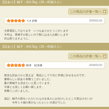
【訳あり】柚子：約4.5kg（28～45個入り）
この商品の評価一覧へ
2026/01/16
うさぎ様
大変満足しております いつもありがとうございます
今年は、青柚子が欲しいので秋にはまたお願いします
沢山実りますように。
【訳あり】柚子：約4.5kg（28～45個入り）
この商品の評価一覧へ
2026/01/15
鈴木 紀夫様
相当な訳ありかと思えば 商品として十分に市場に出せるものです。
素晴らしい訳あり有難うございました。
夏の青柚子も頂きたいと思っています。
今後とも宜しくお願い致します。
有難うございました。
追記：柚子の苗をいただいたものを友人にお分けしたところ実は小さいが
今年１４個の実がなったといい大喜びでした