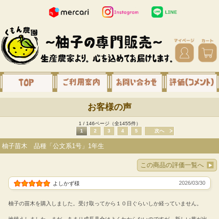
お客様の声
1 / 146ページ（全1455件）
1
2
3
4
5
次へ
柚子苗木 品種「公文系1号」1年生
この商品の評価一覧へ
2026/03/30
よしかず様
柚子の苗木を購入しました。受け取ってから１０日ぐらいしか経っていません。
地植えしました。まだ、あまり成長具合はよくわからないのですが、新しい葉が出