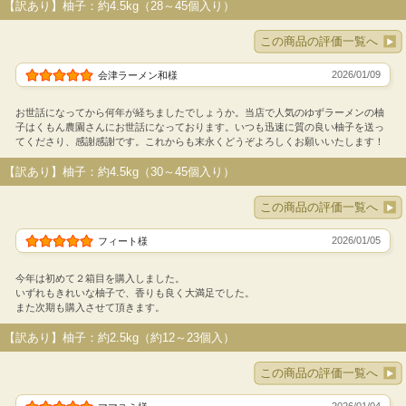
【訳あり】柚子：約4.5kg（28～45個入り）
この商品の評価一覧へ
2026/01/09
会津ラーメン和様
お世話になってから何年が経ちましたでしょうか。当店で人気のゆずラーメンの柚
子はくもん農園さんにお世話になっております。いつも迅速に質の良い柚子を送っ
てくださり、感謝感謝です。これからも末永くどうぞよろしくお願いいたします！
【訳あり】柚子：約4.5kg（30～45個入り）
この商品の評価一覧へ
2026/01/05
フィート様
今年は初めて２箱目を購入しました。
いずれもきれいな柚子で、香りも良く大満足でした。
また次期も購入させて頂きます。
【訳あり】柚子：約2.5kg（約12～23個入）
この商品の評価一覧へ
2026/01/04