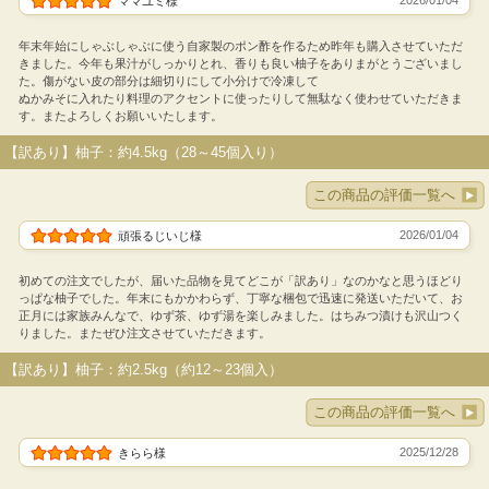
ママユミ様
年末年始にしゃぶしゃぶに使う自家製のポン酢を作るため昨年も購入させていただ
きました。今年も果汁がしっかりとれ、香りも良い柚子をありまがとうございまし
た。傷がない皮の部分は細切りにして小分けで冷凍して
ぬかみそに入れたり料理のアクセントに使ったりして無駄なく使わせていただきま
す。またよろしくお願いいたします。
【訳あり】柚子：約4.5kg（28～45個入り）
この商品の評価一覧へ
2026/01/04
頑張るじいじ様
初めての注文でしたが、届いた品物を見てどこが「訳あり」なのかなと思うほどり
っぱな柚子でした。年末にもかかわらず、丁寧な梱包で迅速に発送いただいて、お
正月には家族みんなで、ゆず茶、ゆず湯を楽しみました。はちみつ漬けも沢山つく
りました。またぜひ注文させていただきます。
【訳あり】柚子：約2.5kg（約12～23個入）
この商品の評価一覧へ
2025/12/28
きらら様