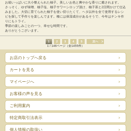
お箱いっぱいに大小整えられた柚子。美しいお色と爽やかな香りに癒されます。
さっそく、ゆず味噌、柚子塩、柚子サワーシロップ漬け、柚子茶と2日間かけて仕込
みました。大切に育てられた柚子を使い切りたくて、ヘタ以外を全て使用するレシ
ピを探して手作りを楽しんでます。種には保湿成分があるそうで、今年はチンキ作
りにもトライ。
季節の楽しみごとの一つ、幸せな時間です。
ありがとうございます。
1
2
3
4
5
次へ
1 / 146ページ（全1455件）
お店のトップへ戻る
カートを見る
マイページへ
お客様の声を見る
ご利用案内
特定商取引法表示
個人情報の取扱い