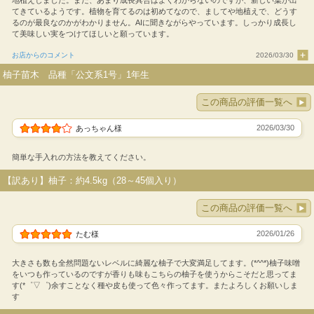
てきているようです。植物を育てるのは初めてなので、ましてや地植えで、どうす
るのが最良なのかがわかりません。AIに聞きながらやっています。しっかり成長し
て美味しい実をつけてほしいと願っています。
お店からのコメント
2026/03/30
柚子苗木 品種「公文系1号」1年生
この商品の評価一覧へ
2026/03/30
あっちゃん様
簡単な手入れの方法を教えてください。
【訳あり】柚子：約4.5kg（28～45個入り）
この商品の評価一覧へ
2026/01/26
たむ様
大きさも数も全然問題ないレベルに綺麗な柚子で大変満足してます。(*^^*)柚子味噌
をいつも作っているのですが香りも味もこちらの柚子を使うからこそだと思ってま
す(*゜▽゜)余すことなく種や皮も使って色々作ってます。またよろしくお願いしま
す