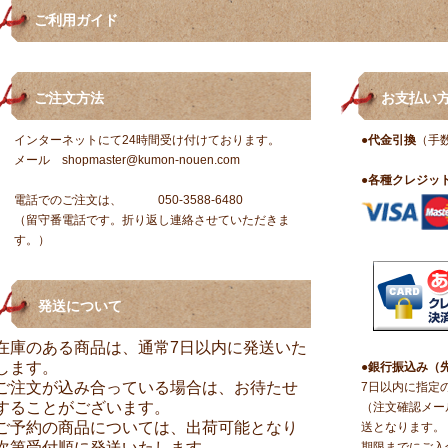
ご利用ガイド
ご注文方法
お支払い
インターネットにて24時間受け付けております。
●
代金引換
（手数
メール
shopmaster@kumon-nouen.com
●
各種クレジッ
電話でのご注文は、 050-3588-6480
（留守番電話です。折り返し連絡させていただきま
す。）
発送について
在庫のある商品は、通常7日以内に発送いた
します。
●
銀行振込み（
ご注文が込み合っている場合は、お待たせ
7日以内に指定
することがございます。
（注文確認メー
ご予約の商品については、出荷可能となり
送となります。
次第受付順に発送いたします。
期限までにご入