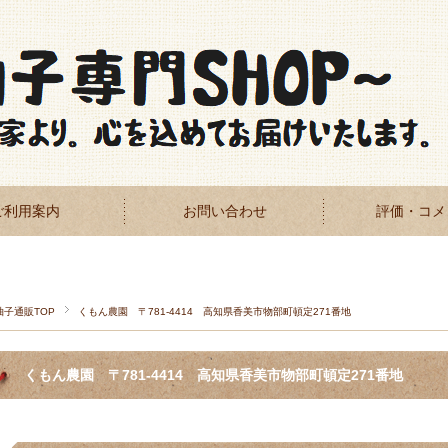
ご利用案内
お問い合わせ
評価・コメ
柚子通販TOP
くもん農園 〒781-4414 高知県香美市物部町頓定271番地
くもん農園 〒781-4414 高知県香美市物部町頓定271番地