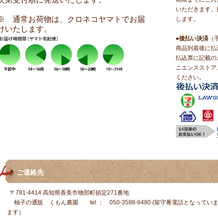
いただきます。
※ 通常お荷物は、クロネコヤマトでお届
します。
けいたします。
●
後払い決済
（
商品到着後に払
払込票に記載の
ニエンスストア
ください。
ご連絡先
〒781-4414 高知県香美市物部町頓定271番地
柚子の通販 くもん農園 tel ： 050-3588-6480 (留守番電話となっ
ます）