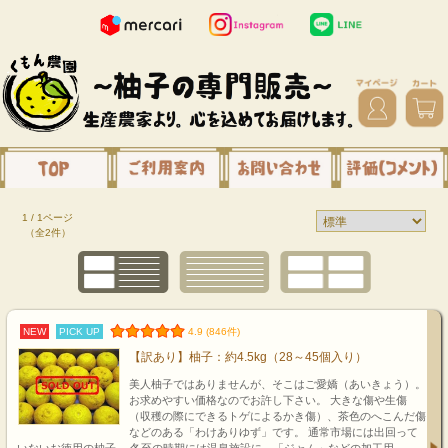
1 / 1ページ
（全2件）
NEW
PICK UP
4.9 (846件)
【訳あり】柚子：約4.5kg（28～45個入り）
美人柚子ではありませんが、そこはご愛嬌（あいきょう）。
お求めやすい価格なのでお許し下さい。 大きな傷や生傷
（収穫の際にできるトゲによるかき傷）、茶色のへこんだ傷
などのある「わけありゆず」です。 通常市場には出回って
いないお徳用の柚子。 冬至の時期には温泉施設に、「ジャム」などの加工用、