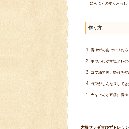
にんにくのすりおろし
作り方
青ゆずの皮はすりおろ
ボウルにゆず塩タレの
ゴマ油で肉と野菜を炒
野菜がしんなりしてき
火を止める直前に青ゆ
大根サラダ青ゆずドレッシ