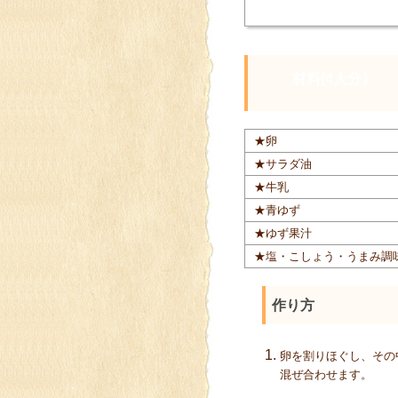
材料(4人分）
★卵
★サラダ油
★牛乳
★青ゆず
★ゆず果汁
★塩・こしょう・うまみ調
作り方
卵を割りほぐし、その
混ぜ合わせます。