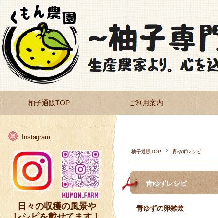
柚子通販TOP
ご利用案内
Instagram
柚子通販TOP
青ゆずレシピ
青ゆずレシピ
日々の収穫の風景や
青ゆずの卵雑炊
レシピを載せてます！