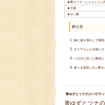
★豚ロース（しゃぶしゃぶ
★大根
★ポン酢
作り方
鍋に湯を沸かして豚肉
すり下ろした大根にす
一口大に切った豚肉に
食べる直前にポン酢を
青ゆずとツナのスパゲティ
青ゆずとツナ