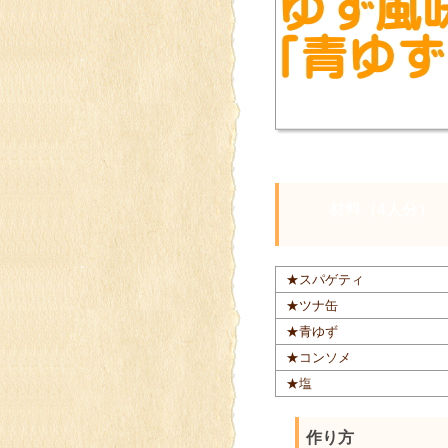
材料（4人分）
★スパゲティ
★ツナ缶
★青ゆず
★コンソメ
★塩
作り方