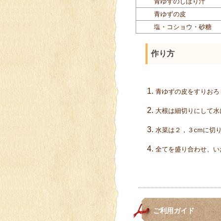
青ゆずのしぼり汁
青ゆずの皮
塩・コショウ・砂糖
作り方
青ゆずの皮をすりおろ
大根は細切りにして水
水菜は２，３cmに切
全てを盛り合わせ、い
ご利用ガイド