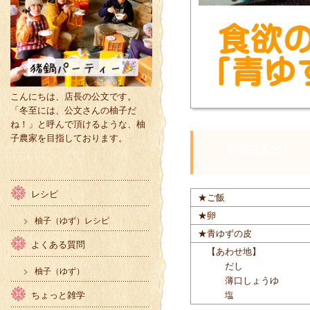
こんにちは、店長の公文です。
「冬至には、公文さんの柚子だ
ね！」と呼んで頂けるような、柚
子農家を目指しております。
材料(2人分）
レシピ
★ご飯
★卵
柚子（ゆず）レシピ
★青ゆずの皮
よくある質問
【あわせ地】
だし
柚子（ゆず）
薄口しょうゆ
塩
ちょっと雑学