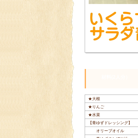
材料(2人分）
★大根
★りんご
★水菜
【青ゆずドレッシング】
オリーブオイル