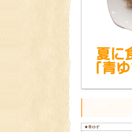
材料
★青ゆず