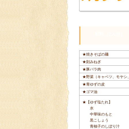
材料（2人分）
★焼きそばの麺
★刻みねぎ
★豚バラ肉
★野菜（キャベツ、モヤシ
★青ゆずの皮
★ゴマ油
★【ゆず塩たれ】
水
中華味のもと
黒こしょう
青柚子のしぼり汁