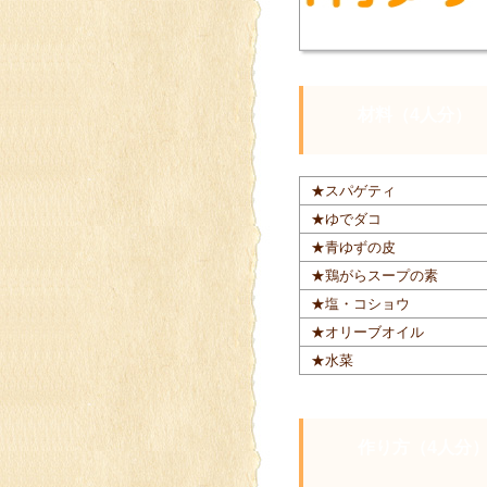
材料（4人分）
★スパゲティ
★ゆでダコ
★青ゆずの皮
★鶏がらスープの素
★塩・コショウ
★オリーブオイル
★水菜
作り方（4人分